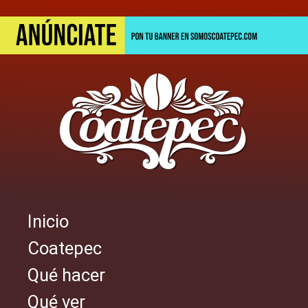
Pasar
al
contenido
principal
Inicio
Navegación
Coatepec
principal
Qué hacer
Qué ver