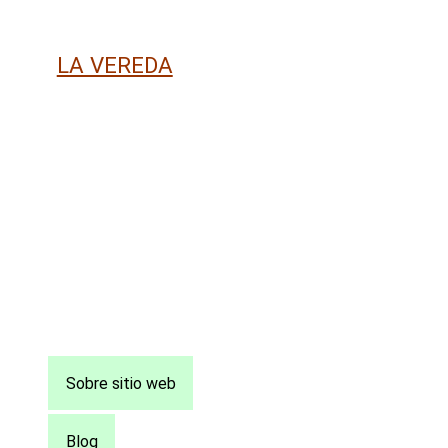
LA VEREDA
Pie
Sobre sitio web
de
página
Blog