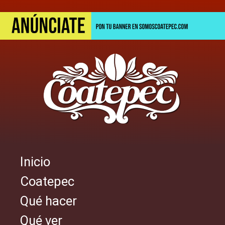
Pasar
al
contenido
principal
Inicio
Navegación
Coatepec
principal
Qué hacer
Qué ver