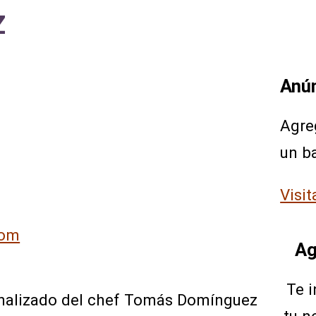
Z
Anú
Agre
un b
Visit
com
Ag
Te 
sonalizado del chef Tomás Domínguez