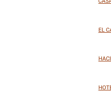
CASA
EL C
HAC
HOT