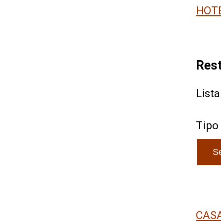
HOT
Res
List
Tipo
CAS