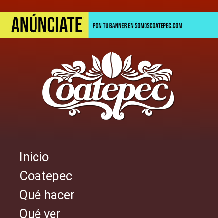
Pasar
al
contenido
principal
Inicio
Navegación
Coatepec
principal
Qué hacer
Qué ver