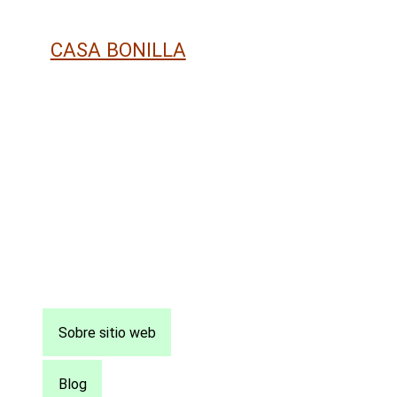
CASA BONILLA
Pie
Sobre sitio web
de
página
Blog