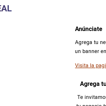
EAL
Anúnciate
Agrega tu n
un banner e
Visita la pag
Agrega t
Te invitamo