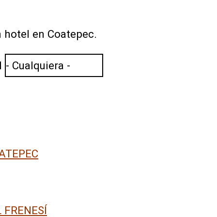
 hotel en Coatepec.
l
ATEPEC
 FRENESÍ