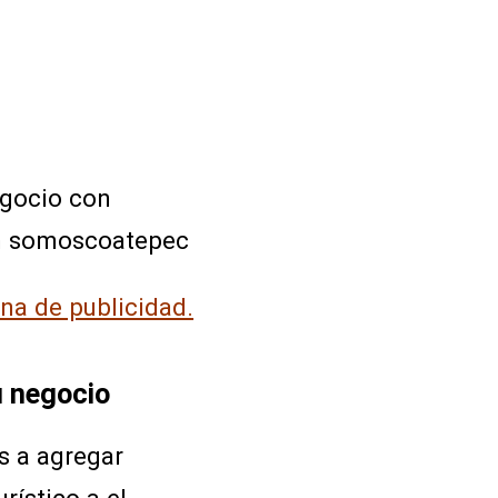
egocio con
n somoscoatepec
ina de publicidad.
u negocio
s a agregar