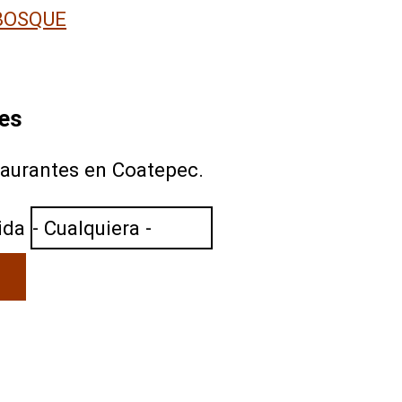
BOSQUE
es
taurantes en Coatepec.
ida