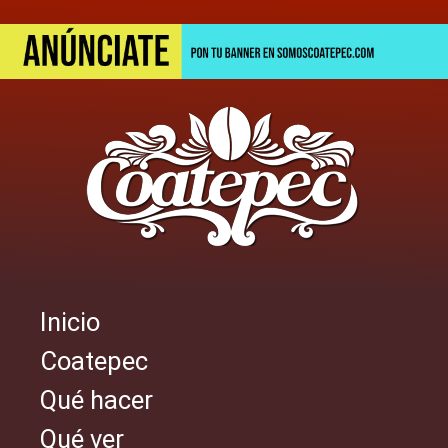
Pasar
al
contenido
principal
Inicio
Navegación
Coatepec
principal
Qué hacer
Qué ver