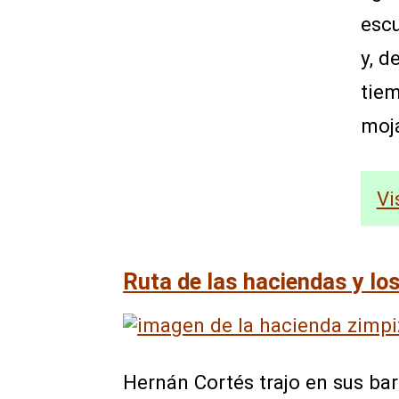
escu
y, d
tiem
moj
Vi
Ruta de las haciendas y lo
Hernán Cortés trajo en sus ba