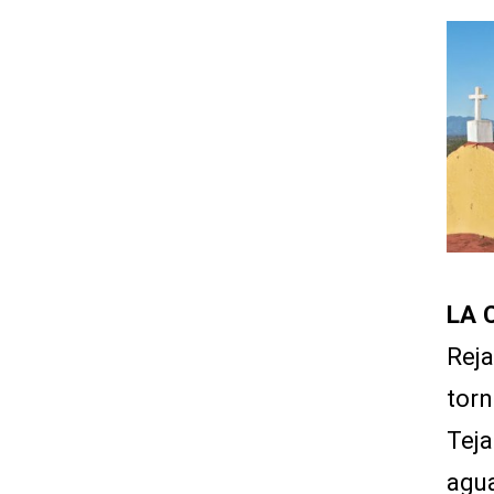
LA 
Reja
torn
Teja
agua