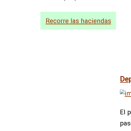
Recorre las haciendas
Dep
El 
pas