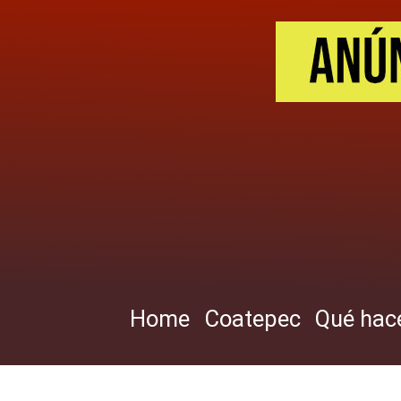
Skip
to
main
content
Home
Coatepec
Qué hac
Navegación
principal