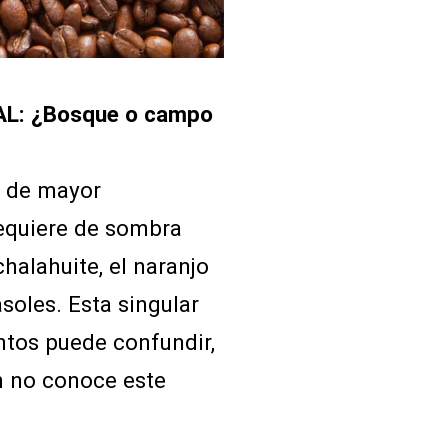
L: ¿Bosque o campo
l de mayor
requiere de sombra
halahuite, el naranjo
soles. Esta singular
ntos puede confundir,
n no conoce este