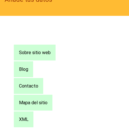
Pie
Sobre sitio web
de
página
Blog
Contacto
Mapa del sitio
XML