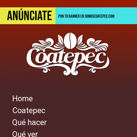
Skip
to
main
content
Home
Navegación
Coatepec
principal
Qué hacer
Qué ver