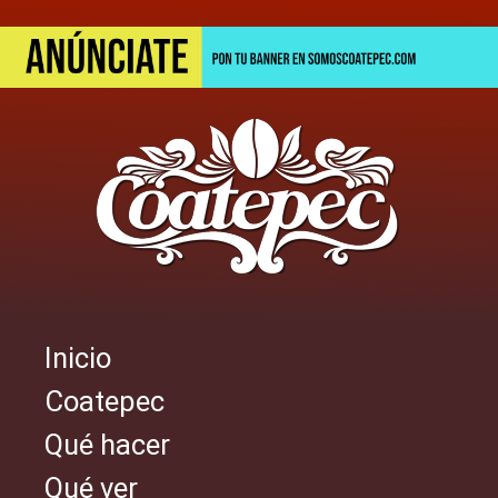
Pasar
al
contenido
principal
Inicio
Navegación
Coatepec
principal
Qué hacer
Qué ver