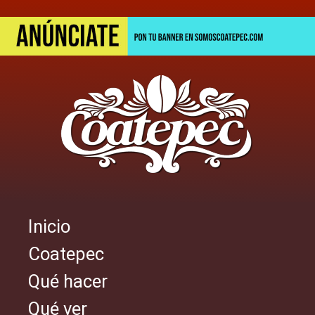
Pasar
al
contenido
principal
Inicio
Navegación
Coatepec
principal
Qué hacer
Qué ver