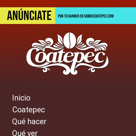
Pasar
al
contenido
principal
Inicio
Navegación
Coatepec
principal
Qué hacer
Qué ver