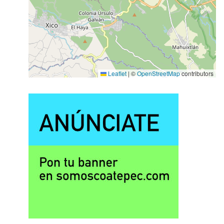
Leaflet
|
©
OpenStreetMap
contributors