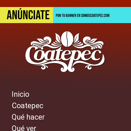
Pasar
al
contenido
principal
Inicio
Navegación
Coatepec
principal
Qué hacer
Qué ver